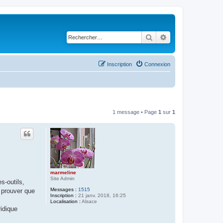
Rechercher
Recherche avancé
Inscription
Connexion
1 message • Page
1
sur
1
marmeline
Site Admin
s-outils,
Messages :
1515
e prouver que
Inscription :
21 janv. 2018, 16:25
Localisation :
Alsace
ridique