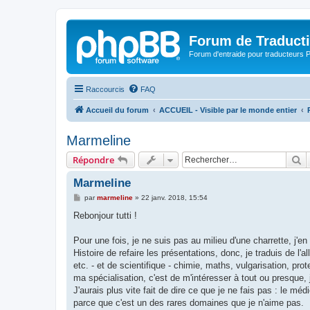
Forum de Traduct
Forum d'entraide pour traducteu
Raccourcis
FAQ
Accueil du forum
ACCUEIL - Visible par le monde entier
Marmeline
R
Répondre
Marmeline
M
par
marmeline
»
22 janv. 2018, 15:54
e
s
Rebonjour tutti !
s
a
g
Pour une fois, je ne suis pas au milieu d'une charrette, j'
e
Histoire de refaire les présentations, donc, je traduis de l'
etc. - et de scientifique - chimie, maths, vulgarisation, pr
ma spécialisation, c'est de m'intéresser à tout ou presque, j
J'aurais plus vite fait de dire ce que je ne fais pas : le méd
parce que c'est un des rares domaines que je n'aime pas.