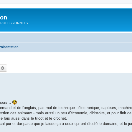
ion
rs PROFESSIONNELS
Présentation
echercher
Recherche avancée
en sors…
allemand et de l'anglais, pas mal de technique - électronique, capteurs, machine
otection des animaux - mais aussi un peu d'économie, d'histoire, et pour finir d
e fais aussi dans le tricot et le crochet.
ical pur et dur parce que je laisse ça à ceux qui ont étudié le domaine, et le ju