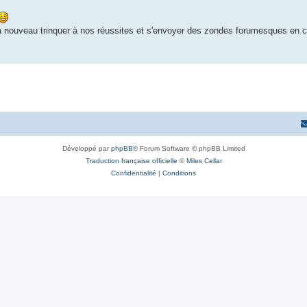
 à nouveau trinquer à nos réussites et s'envoyer des zondes forumesques en 
Développé par
phpBB
® Forum Software © phpBB Limited
Traduction française officielle
©
Miles Cellar
Confidentialité
|
Conditions