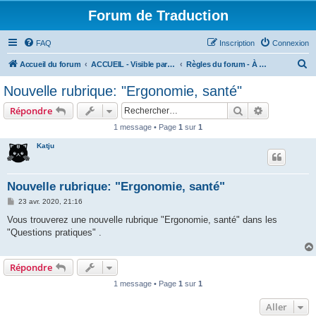
Forum de Traduction
FAQ
Inscription
Connexion
R
Accueil du forum
ACCUEIL - Visible par le monde entier
Règles du forum - À LIRE AVANT DE S'INSCRIRE
e
Nouvelle rubrique: "Ergonomie, santé"
c
Rechercher
Recherche 
Répondre
h
1 message • Page
1
sur
1
e
Katju
r
c
h
Nouvelle rubrique: "Ergonomie, santé"
e
M
23 avr. 2020, 21:16
e
r
s
Vous trouverez une nouvelle rubrique "Ergonomie, santé" dans les
s
"Questions pratiques" .
a
g
e
Répondre
1 message • Page
1
sur
1
Aller