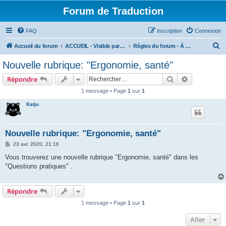
Forum de Traduction
FAQ
Inscription
Connexion
R
Accueil du forum
ACCUEIL - Visible par le monde entier
Règles du forum - À LIRE AVANT DE S'INSCRIRE
e
Nouvelle rubrique: "Ergonomie, santé"
c
Rechercher
Recherche 
Répondre
h
1 message • Page
1
sur
1
e
Katju
r
c
h
Nouvelle rubrique: "Ergonomie, santé"
e
M
23 avr. 2020, 21:16
e
r
s
Vous trouverez une nouvelle rubrique "Ergonomie, santé" dans les
s
"Questions pratiques" .
a
g
e
Répondre
1 message • Page
1
sur
1
Aller