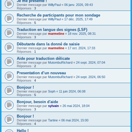
Je me présente !
Dernier message par
WillyPaul
«
06 janv. 2026, 09:43
Réponses :
3
Recherche de participants pour mon sondage
Dernier message par
WillyPaul
«
17 déc. 2025, 17:49
Réponses :
5
Traduction en langue des signes (LSF)
Dernier message par
marmeline
«
18 nov. 2025, 08:31
Réponses :
3
Débutante dans la donné de saisie
Dernier message par
marmeline
«
17 oct. 2024, 17:33
Réponses :
1
Aide pour traduction délicate
Dernier message par
MutombuRichard
«
24 sept. 2024, 07:04
Réponses :
2
Presentation d’un nouveau
Dernier message par
MutombuRichard
«
24 sept. 2024, 06:50
Réponses :
4
Bonjour !
Dernier message par
Soph
«
11 juin 2024, 06:08
Réponses :
5
Bonjour, besoin d'aide
Dernier message par
sylvain
«
26 mai 2024, 18:04
Réponses :
3
Bonjour !
Dernier message par
Tartine
«
06 mai 2024, 15:00
Réponses :
4
Hello !