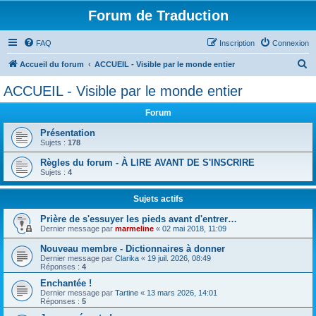
Forum de Traduction
FAQ
Inscription
Connexion
R
Accueil du forum
ACCUEIL - Visible par le monde entier
e
ACCUEIL - Visible par le monde entier
c
Forum
h
e
Présentation
Sujets :
178
r
Règles du forum - À LIRE AVANT DE S'INSCRIRE
c
Sujets :
4
h
Sujets actifs
e
r
Prière de s'essuyer les pieds avant d'entrer…
Dernier message par
marmeline
«
02 mai 2018, 11:09
Nouveau membre - Dictionnaires à donner
Dernier message par
Clarika
«
19 juil. 2026, 08:49
Réponses :
4
Enchantée !
Dernier message par
Tartine
«
13 mars 2026, 14:01
Réponses :
5