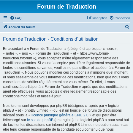
Forum de Traduction
FAQ
Inscription
Connexion
R
Accueil du forum
e
Forum de Traduction - Conditions d’utilisation
c
h
En accédant à « Forum de Traduction » (désigné ci-après par « nous »,
« notre », « nos », « Forum de Traduction » et « https://www.forum-
e
traduction.fr/forum »), vous acceptez d’être légalement responsable des
r
conditions suivantes. Si vous n’acceptez pas d’être légalement responsable de
toutes les conditions suivantes, veuillez ne pas utiliser et accéder à « Forum de
c
Traduction ». Nous pouvons modifier ces conditions à n’importe quel moment
h
et nous essaierons de vous informer de ces modifications, bien que nous vous
conseillons de vérifier régulièrement par vous-même. En effet, si vous
e
continuez à participer à « Forum de Traduction » après que des modifications
r
aient été effectuées, vous acceptez d’être légalement responsable des
conditions modifiées et mises à jour.
Nos forums sont développés par phpBB (désignés ci-après par « logiciel
phpBB » et « phpBB Limited ») qui est un logiciel de forum de discussions
déclaré sous la «
licence publique générale GNU 2.0
» et qui peut être
téléchargé sur
le site de phpBB
(en anglais). Le logiciel phpBB a pour seul but
de faciliter les discussions sur internet et phpBB Limited ne peut en aucun cas
être tenu comme responsable de la conduite et du contenu que nous