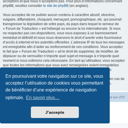
acceptons et que nous n’acceptons pas. Pour plus d’informations concernant
phpBB, veuillez consulter
le site de phpBB
(en anglais).
Vous acceptez de ne publier aucun contenu à caractère abusif, obscène,
vulgaire, diffamatoire, choquant, menaçant, pornographique, etc. qui pourrait
transgresser la législation de votre pays, du pays dans lequel le serveur de
« Forum de Traduction » est hébergé ou encore la loi internationale. Si vous
ne respectez pas ces dispositions, vous vous exposez à un bannissement
immédiat et définitif et nous nous réservons le droit d’avertir votre fournisseur
d’accès à internet et les autorités officielles. L’adresse IP de tous les messages
est enregistrée afin d’aider au renforcement de ces conditions. Vous acceptez
le fait que « Forum de Traduction » ait le droit de supprimer, de modifier, de
déplacer ou de verrouiller n’importe quel sujet et message à n’importe quel
moment si nous estimons cela nécessaire. En tant qu’utilisateur, vous acceptez
que toutes les informations que vous avez renseignées soient enregistrées
dans notre base de données. Bien que ces informations ne seront pas
diffusées à une tierce partie sans votre consentement, ni « Forum de
En poursuivant votre navigation sur ce site, vous
Traduction », ni phpBB, ne pourront être tenus comme responsables en cas de
acceptez l’utilisation de cookies vous permettant
tentative de piratage informatique visant à compromettre vos données.
de bénéficier d’une expérience de navigation
optimale.
En savoir plus…
Accueil du forum
Fuseau horaire sur
UTC
Développé par
phpBB
® Forum Software © phpBB Limited
J’accepte
Traduction française officielle
©
Miles Cellar
Confidentialité
|
Conditions