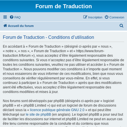
Forum de Traduction
FAQ
Inscription
Connexion
R
Accueil du forum
e
Forum de Traduction - Conditions d’utilisation
c
h
En accédant à « Forum de Traduction » (désigné ci-après par « nous »,
« notre », « nos », « Forum de Traduction » et « https://www.forum-
e
traduction.fr/forum »), vous acceptez d’être légalement responsable des
r
conditions suivantes. Si vous n’acceptez pas d’être légalement responsable de
toutes les conditions suivantes, veuillez ne pas utiliser et accéder à « Forum de
c
Traduction ». Nous pouvons modifier ces conditions à n’importe quel moment
h
et nous essaierons de vous informer de ces modifications, bien que nous vous
conseillons de vérifier régulièrement par vous-même. En effet, si vous
e
continuez à participer à « Forum de Traduction » après que des modifications
r
aient été effectuées, vous acceptez d’être légalement responsable des
conditions modifiées et mises à jour.
Nos forums sont développés par phpBB (désignés ci-après par « logiciel
phpBB » et « phpBB Limited ») qui est un logiciel de forum de discussions
déclaré sous la «
licence publique générale GNU 2.0
» et qui peut être
téléchargé sur
le site de phpBB
(en anglais). Le logiciel phpBB a pour seul but
de faciliter les discussions sur internet et phpBB Limited ne peut en aucun cas
être tenu comme responsable de la conduite et du contenu que nous