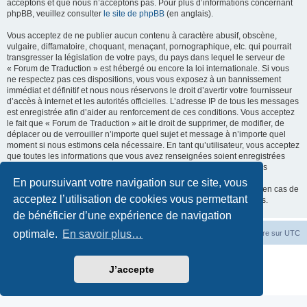
acceptons et que nous n’acceptons pas. Pour plus d’informations concernant
phpBB, veuillez consulter
le site de phpBB
(en anglais).
Vous acceptez de ne publier aucun contenu à caractère abusif, obscène,
vulgaire, diffamatoire, choquant, menaçant, pornographique, etc. qui pourrait
transgresser la législation de votre pays, du pays dans lequel le serveur de
« Forum de Traduction » est hébergé ou encore la loi internationale. Si vous
ne respectez pas ces dispositions, vous vous exposez à un bannissement
immédiat et définitif et nous nous réservons le droit d’avertir votre fournisseur
d’accès à internet et les autorités officielles. L’adresse IP de tous les messages
est enregistrée afin d’aider au renforcement de ces conditions. Vous acceptez
le fait que « Forum de Traduction » ait le droit de supprimer, de modifier, de
déplacer ou de verrouiller n’importe quel sujet et message à n’importe quel
moment si nous estimons cela nécessaire. En tant qu’utilisateur, vous acceptez
que toutes les informations que vous avez renseignées soient enregistrées
dans notre base de données. Bien que ces informations ne seront pas
diffusées à une tierce partie sans votre consentement, ni « Forum de
En poursuivant votre navigation sur ce site, vous
Traduction », ni phpBB, ne pourront être tenus comme responsables en cas de
acceptez l’utilisation de cookies vous permettant
tentative de piratage informatique visant à compromettre vos données.
de bénéficier d’une expérience de navigation
optimale.
En savoir plus…
Accueil du forum
Fuseau horaire sur
UTC
Développé par
phpBB
® Forum Software © phpBB Limited
J’accepte
Traduction française officielle
©
Miles Cellar
Confidentialité
|
Conditions