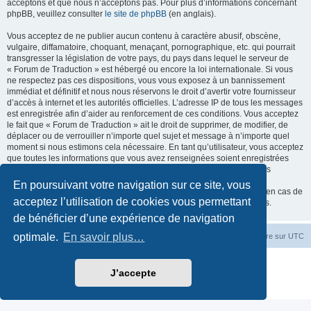
acceptons et que nous n’acceptons pas. Pour plus d’informations concernant
phpBB, veuillez consulter
le site de phpBB
(en anglais).
Vous acceptez de ne publier aucun contenu à caractère abusif, obscène,
vulgaire, diffamatoire, choquant, menaçant, pornographique, etc. qui pourrait
transgresser la législation de votre pays, du pays dans lequel le serveur de
« Forum de Traduction » est hébergé ou encore la loi internationale. Si vous
ne respectez pas ces dispositions, vous vous exposez à un bannissement
immédiat et définitif et nous nous réservons le droit d’avertir votre fournisseur
d’accès à internet et les autorités officielles. L’adresse IP de tous les messages
est enregistrée afin d’aider au renforcement de ces conditions. Vous acceptez
le fait que « Forum de Traduction » ait le droit de supprimer, de modifier, de
déplacer ou de verrouiller n’importe quel sujet et message à n’importe quel
moment si nous estimons cela nécessaire. En tant qu’utilisateur, vous acceptez
que toutes les informations que vous avez renseignées soient enregistrées
dans notre base de données. Bien que ces informations ne seront pas
diffusées à une tierce partie sans votre consentement, ni « Forum de
En poursuivant votre navigation sur ce site, vous
Traduction », ni phpBB, ne pourront être tenus comme responsables en cas de
acceptez l’utilisation de cookies vous permettant
tentative de piratage informatique visant à compromettre vos données.
de bénéficier d’une expérience de navigation
optimale.
En savoir plus…
Accueil du forum
Fuseau horaire sur
UTC
Développé par
phpBB
® Forum Software © phpBB Limited
J’accepte
Traduction française officielle
©
Miles Cellar
Confidentialité
|
Conditions