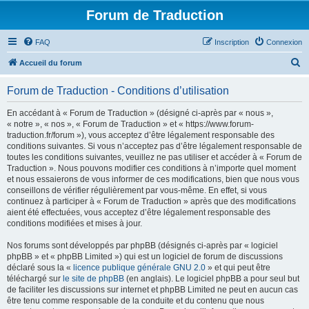
Forum de Traduction
FAQ
Inscription
Connexion
R
Accueil du forum
e
Forum de Traduction - Conditions d’utilisation
c
h
En accédant à « Forum de Traduction » (désigné ci-après par « nous »,
« notre », « nos », « Forum de Traduction » et « https://www.forum-
e
traduction.fr/forum »), vous acceptez d’être légalement responsable des
r
conditions suivantes. Si vous n’acceptez pas d’être légalement responsable de
toutes les conditions suivantes, veuillez ne pas utiliser et accéder à « Forum de
c
Traduction ». Nous pouvons modifier ces conditions à n’importe quel moment
h
et nous essaierons de vous informer de ces modifications, bien que nous vous
conseillons de vérifier régulièrement par vous-même. En effet, si vous
e
continuez à participer à « Forum de Traduction » après que des modifications
r
aient été effectuées, vous acceptez d’être légalement responsable des
conditions modifiées et mises à jour.
Nos forums sont développés par phpBB (désignés ci-après par « logiciel
phpBB » et « phpBB Limited ») qui est un logiciel de forum de discussions
déclaré sous la «
licence publique générale GNU 2.0
» et qui peut être
téléchargé sur
le site de phpBB
(en anglais). Le logiciel phpBB a pour seul but
de faciliter les discussions sur internet et phpBB Limited ne peut en aucun cas
être tenu comme responsable de la conduite et du contenu que nous