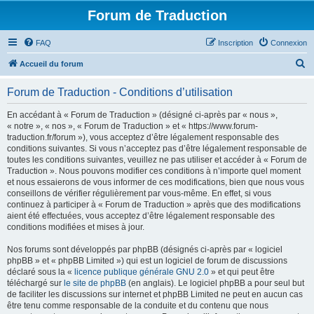
Forum de Traduction
FAQ
Inscription
Connexion
R
Accueil du forum
e
Forum de Traduction - Conditions d’utilisation
c
h
En accédant à « Forum de Traduction » (désigné ci-après par « nous »,
« notre », « nos », « Forum de Traduction » et « https://www.forum-
e
traduction.fr/forum »), vous acceptez d’être légalement responsable des
r
conditions suivantes. Si vous n’acceptez pas d’être légalement responsable de
toutes les conditions suivantes, veuillez ne pas utiliser et accéder à « Forum de
c
Traduction ». Nous pouvons modifier ces conditions à n’importe quel moment
h
et nous essaierons de vous informer de ces modifications, bien que nous vous
conseillons de vérifier régulièrement par vous-même. En effet, si vous
e
continuez à participer à « Forum de Traduction » après que des modifications
r
aient été effectuées, vous acceptez d’être légalement responsable des
conditions modifiées et mises à jour.
Nos forums sont développés par phpBB (désignés ci-après par « logiciel
phpBB » et « phpBB Limited ») qui est un logiciel de forum de discussions
déclaré sous la «
licence publique générale GNU 2.0
» et qui peut être
téléchargé sur
le site de phpBB
(en anglais). Le logiciel phpBB a pour seul but
de faciliter les discussions sur internet et phpBB Limited ne peut en aucun cas
être tenu comme responsable de la conduite et du contenu que nous