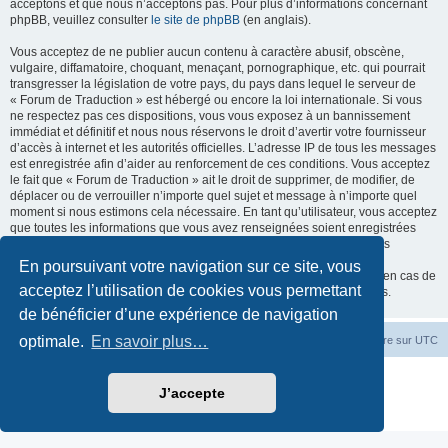
acceptons et que nous n’acceptons pas. Pour plus d’informations concernant
phpBB, veuillez consulter
le site de phpBB
(en anglais).
Vous acceptez de ne publier aucun contenu à caractère abusif, obscène,
vulgaire, diffamatoire, choquant, menaçant, pornographique, etc. qui pourrait
transgresser la législation de votre pays, du pays dans lequel le serveur de
« Forum de Traduction » est hébergé ou encore la loi internationale. Si vous
ne respectez pas ces dispositions, vous vous exposez à un bannissement
immédiat et définitif et nous nous réservons le droit d’avertir votre fournisseur
d’accès à internet et les autorités officielles. L’adresse IP de tous les messages
est enregistrée afin d’aider au renforcement de ces conditions. Vous acceptez
le fait que « Forum de Traduction » ait le droit de supprimer, de modifier, de
déplacer ou de verrouiller n’importe quel sujet et message à n’importe quel
moment si nous estimons cela nécessaire. En tant qu’utilisateur, vous acceptez
que toutes les informations que vous avez renseignées soient enregistrées
dans notre base de données. Bien que ces informations ne seront pas
diffusées à une tierce partie sans votre consentement, ni « Forum de
En poursuivant votre navigation sur ce site, vous
Traduction », ni phpBB, ne pourront être tenus comme responsables en cas de
acceptez l’utilisation de cookies vous permettant
tentative de piratage informatique visant à compromettre vos données.
de bénéficier d’une expérience de navigation
optimale.
En savoir plus…
Accueil du forum
Fuseau horaire sur
UTC
Développé par
phpBB
® Forum Software © phpBB Limited
J’accepte
Traduction française officielle
©
Miles Cellar
Confidentialité
|
Conditions