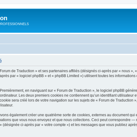
ion
rs PROFESSIONNELS
é
Forum de Traduction » et ses partenaires affiliés (désignés ci-après par « nous », «
près par « logiciel phpBB » et « phpBB Limited ») utilisent toutes les informations c
 Premièrement, en naviguant sur « Forum de Traduction », le logiciel phpBB génèrer
ordinateur. Les deux premiers cookies ne contiennent qu’un identifiant utilisateur 
okie sera créé lors de votre navigation sur les sujets de « Forum de Traduction », 
lisateur.
uvons également créer une quatrième sorte de cookies, externes au document qui e
mations que vous nous envoyez et que nous collectons. Ceci peut correspondre — m
 » (désignée ci-après par « votre compte ») et les messages que vous publiez après 