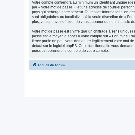
Votre compte contiendra au minimum un identifiant unique (dés
par « votre mot de passe ») et une adresse de courriel personn
pays qui héberge notre serveur. Toutes les informations, en-deh
sont obligatoires ou facultatives, à la seule discrétion de « 
plus, vous pouvez décider de vous abonner ou non à la liste de
Votre mot de passe est chiffré (par un chiffrage à sens unique) 
passe est le moyen d’accès à votre compte sur « Forum de Trad
tierce partie ne peut vous demander légitimement votre mot de 
défaut sur le logiciel phpBB. Cette fonctionnalité vous demande
puissiez reprendre le contrôle de votre compte.
Accueil du forum