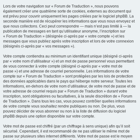
Lors de votre navigation sur « Forum de Traduction », nous pouvons
également créer une quatrième sorte de cookies, externes au document qui
est prévu pour couvrir uniquement les pages créées par le logiciel phpBB. La
seconde manière est de récupérer les informations que vous nous envoyez et
que nous collectons. Ceci peut correspondre — mais n’est pas limité à — la
publication de messages en tant qu’utilisateur anonyme, l’inscription sur
« Forum de Traduction » (désignée ci-après par « votre compte ») et les
messages que vous publiez après votre inscription et lors de votre connexion
(désignés ci-après par « vos messages »).
Votre compte contiendra au minimum un identifiant unique (désigné ci-après
par « votre nom d’utilisateur ») et un mot de passe personnel vous permettant
de vous connecter à votre compte (désigné ci-après par « votre mot de
passe ») et une adresse de courriel personnelle. Les informations de votre
compte sur « Forum de Traduction » sont protégées par les lois de protection
des données applicables dans le pays qui héberge notre serveur. Toutes les
informations, en-dehors de votre nom d’utilisateur, de votre mot de passe et de
votre adresse de courriel requis par « Forum de Traduction » durant votre
inscription, sont obligatoires ou facultatives, à la seule discrétion de « Forum
de Traduction ». Dans tous les cas, vous pouvez contrôler quelles informations
de votre compte vous souhaitez rendre publiques ou non. De plus, vous
pouvez décider de vous abonner ou non à la liste de diffusion du logiciel
phpBB depuis une option disponible sur votre compte.
Votre mot de passe est chiffré (par un chiffrage à sens unique) afin qu’il soit
sécurisé. Cependant, il est recommandé de ne pas utiliser le même mot de
passe sur plusieurs sites internet différents. Votre mot de passe est le moyen