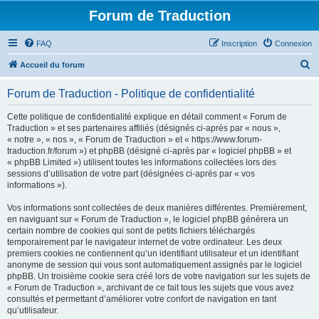
Forum de Traduction
FAQ
Inscription
Connexion
R
Accueil du forum
e
Forum de Traduction - Politique de confidentialité
c
h
Cette politique de confidentialité explique en détail comment « Forum de
Traduction » et ses partenaires affiliés (désignés ci-après par « nous »,
e
« notre », « nos », « Forum de Traduction » et « https://www.forum-
r
traduction.fr/forum ») et phpBB (désigné ci-après par « logiciel phpBB » et
« phpBB Limited ») utilisent toutes les informations collectées lors des
c
sessions d’utilisation de votre part (désignées ci-après par « vos
h
informations »).
e
Vos informations sont collectées de deux manières différentes. Premièrement,
r
en naviguant sur « Forum de Traduction », le logiciel phpBB génèrera un
certain nombre de cookies qui sont de petits fichiers téléchargés
temporairement par le navigateur internet de votre ordinateur. Les deux
premiers cookies ne contiennent qu’un identifiant utilisateur et un identifiant
anonyme de session qui vous sont automatiquement assignés par le logiciel
phpBB. Un troisième cookie sera créé lors de votre navigation sur les sujets de
« Forum de Traduction », archivant de ce fait tous les sujets que vous avez
consultés et permettant d’améliorer votre confort de navigation en tant
qu’utilisateur.