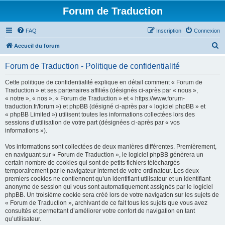
Forum de Traduction
FAQ
Inscription
Connexion
R
Accueil du forum
e
Forum de Traduction - Politique de confidentialité
c
h
Cette politique de confidentialité explique en détail comment « Forum de
Traduction » et ses partenaires affiliés (désignés ci-après par « nous »,
e
« notre », « nos », « Forum de Traduction » et « https://www.forum-
r
traduction.fr/forum ») et phpBB (désigné ci-après par « logiciel phpBB » et
« phpBB Limited ») utilisent toutes les informations collectées lors des
c
sessions d’utilisation de votre part (désignées ci-après par « vos
h
informations »).
e
Vos informations sont collectées de deux manières différentes. Premièrement,
r
en naviguant sur « Forum de Traduction », le logiciel phpBB génèrera un
certain nombre de cookies qui sont de petits fichiers téléchargés
temporairement par le navigateur internet de votre ordinateur. Les deux
premiers cookies ne contiennent qu’un identifiant utilisateur et un identifiant
anonyme de session qui vous sont automatiquement assignés par le logiciel
phpBB. Un troisième cookie sera créé lors de votre navigation sur les sujets de
« Forum de Traduction », archivant de ce fait tous les sujets que vous avez
consultés et permettant d’améliorer votre confort de navigation en tant
qu’utilisateur.