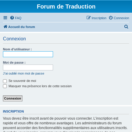
Forum de Traduction
FAQ
Inscription
Connexion
R
Accueil du forum
e
Connexion
c
h
Nom d’utilisateur :
e
r
Mot de passe :
c
J’ai oublié mon mot de passe
h
Se souvenir de moi
e
Masquer ma présence lors de cette session
r
INSCRIPTION
Vous devez être inscrit avant de pouvoir vous connecter. L’inscription est
rapide et vous offre de nombreux avantages. Les administrateurs du forum
peuvent accorder des fonctionnalités supplémentaires aux utilisateurs inscrits.