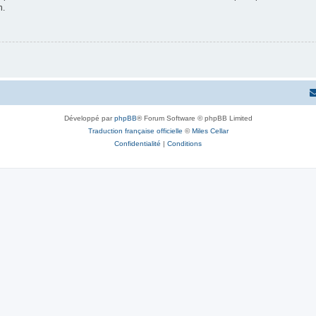
n.
Développé par
phpBB
® Forum Software © phpBB Limited
Traduction française officielle
©
Miles Cellar
Confidentialité
|
Conditions