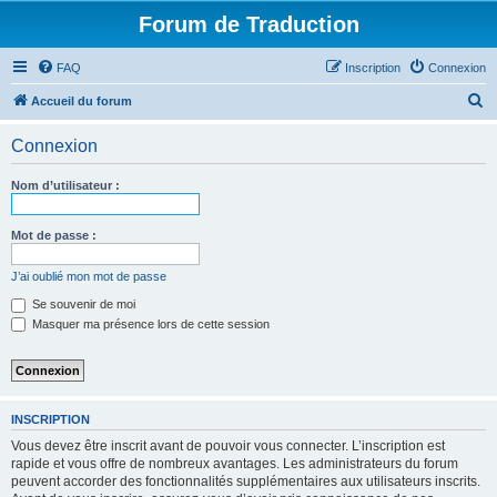
Forum de Traduction
FAQ
Inscription
Connexion
R
Accueil du forum
e
Connexion
c
h
Nom d’utilisateur :
e
r
Mot de passe :
c
J’ai oublié mon mot de passe
h
Se souvenir de moi
e
Masquer ma présence lors de cette session
r
INSCRIPTION
Vous devez être inscrit avant de pouvoir vous connecter. L’inscription est
rapide et vous offre de nombreux avantages. Les administrateurs du forum
peuvent accorder des fonctionnalités supplémentaires aux utilisateurs inscrits.