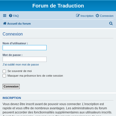
Forum de Traduction
FAQ
Inscription
Connexion
R
Accueil du forum
e
Connexion
c
h
Nom d’utilisateur :
e
r
Mot de passe :
c
J’ai oublié mon mot de passe
h
Se souvenir de moi
e
Masquer ma présence lors de cette session
r
INSCRIPTION
Vous devez être inscrit avant de pouvoir vous connecter. L’inscription est
rapide et vous offre de nombreux avantages. Les administrateurs du forum
peuvent accorder des fonctionnalités supplémentaires aux utilisateurs inscrits.