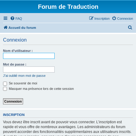
Forum de Traduction
FAQ
Inscription
Connexion
R
Accueil du forum
e
Connexion
c
h
Nom d’utilisateur :
e
r
Mot de passe :
c
J’ai oublié mon mot de passe
h
Se souvenir de moi
e
Masquer ma présence lors de cette session
r
INSCRIPTION
Vous devez être inscrit avant de pouvoir vous connecter. L’inscription est
rapide et vous offre de nombreux avantages. Les administrateurs du forum
peuvent accorder des fonctionnalités supplémentaires aux utilisateurs inscrits.