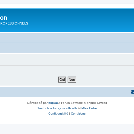
ion
rs PROFESSIONNELS
Développé par
phpBB
® Forum Software © phpBB Limited
Traduction française officielle
©
Miles Cellar
Confidentialité
|
Conditions