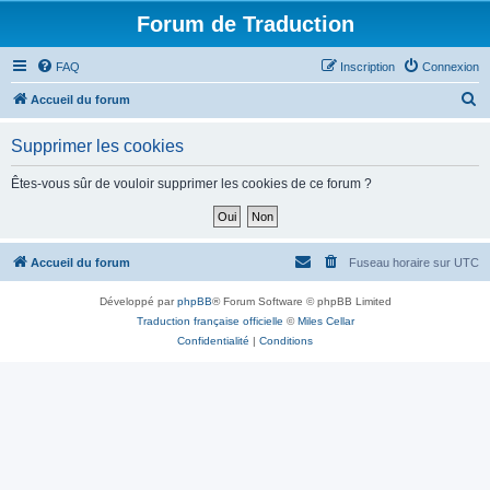
Forum de Traduction
FAQ
Inscription
Connexion
R
Accueil du forum
e
Supprimer les cookies
c
h
Êtes-vous sûr de vouloir supprimer les cookies de ce forum ?
e
r
c
Accueil du forum
Fuseau horaire sur
UTC
h
Développé par
phpBB
® Forum Software © phpBB Limited
e
Traduction française officielle
©
Miles Cellar
r
Confidentialité
|
Conditions