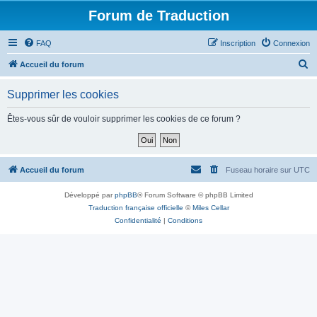
Forum de Traduction
FAQ
Inscription
Connexion
R
Accueil du forum
e
Supprimer les cookies
c
h
Êtes-vous sûr de vouloir supprimer les cookies de ce forum ?
e
r
c
Accueil du forum
Fuseau horaire sur
UTC
h
Développé par
phpBB
® Forum Software © phpBB Limited
e
Traduction française officielle
©
Miles Cellar
r
Confidentialité
|
Conditions