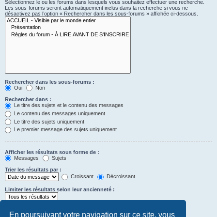
Sélectionnez le ou les forums dans lesquels vous souhaitez effectuer une recherche.
Les sous-forums seront automatiquement inclus dans la recherche si vous ne
désactivez pas l’option « Rechercher dans les sous-forums » affichée ci-dessous.
Rechercher dans les sous-forums :
Oui
Non
Rechercher dans :
Le titre des sujets et le contenu des messages
Le contenu des messages uniquement
Le titre des sujets uniquement
Le premier message des sujets uniquement
Afficher les résultats sous forme de :
Messages
Sujets
Trier les résultats par :
Croissant
Décroissant
Limiter les résultats selon leur ancienneté :
Afficher seulement les premiers :
En poursuivant votre navigation sur ce site, vous
caractères des messages