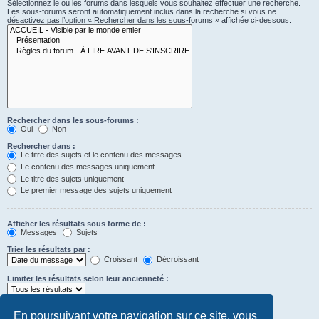
Sélectionnez le ou les forums dans lesquels vous souhaitez effectuer une recherche.
Les sous-forums seront automatiquement inclus dans la recherche si vous ne
désactivez pas l’option « Rechercher dans les sous-forums » affichée ci-dessous.
Rechercher dans les sous-forums :
Oui
Non
Rechercher dans :
Le titre des sujets et le contenu des messages
Le contenu des messages uniquement
Le titre des sujets uniquement
Le premier message des sujets uniquement
Afficher les résultats sous forme de :
Messages
Sujets
Trier les résultats par :
Croissant
Décroissant
Limiter les résultats selon leur ancienneté :
Afficher seulement les premiers :
En poursuivant votre navigation sur ce site, vous
caractères des messages