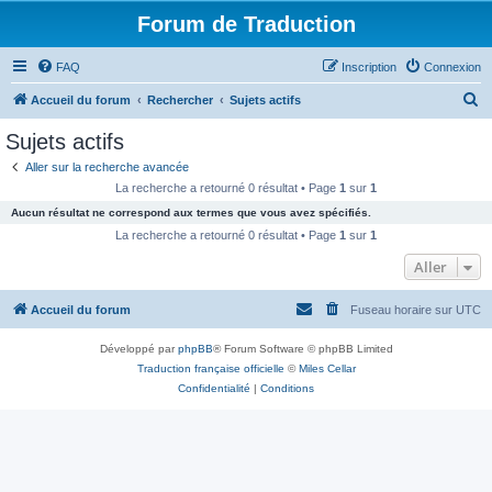
Forum de Traduction
FAQ
Inscription
Connexion
R
Accueil du forum
Rechercher
Sujets actifs
e
Sujets actifs
c
Aller sur la recherche avancée
h
La recherche a retourné 0 résultat • Page
1
sur
1
e
Aucun résultat ne correspond aux termes que vous avez spécifiés.
r
La recherche a retourné 0 résultat • Page
1
sur
1
c
Aller
h
Accueil du forum
Fuseau horaire sur
UTC
e
r
Développé par
phpBB
® Forum Software © phpBB Limited
Traduction française officielle
©
Miles Cellar
Confidentialité
|
Conditions