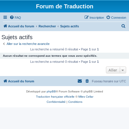
Forum de Traduction
FAQ
Inscription
Connexion
R
Accueil du forum
Rechercher
Sujets actifs
e
Sujets actifs
c
Aller sur la recherche avancée
h
La recherche a retourné 0 résultat • Page
1
sur
1
e
Aucun résultat ne correspond aux termes que vous avez spécifiés.
r
La recherche a retourné 0 résultat • Page
1
sur
1
c
Aller
h
Accueil du forum
Fuseau horaire sur
UTC
e
r
Développé par
phpBB
® Forum Software © phpBB Limited
Traduction française officielle
©
Miles Cellar
Confidentialité
|
Conditions