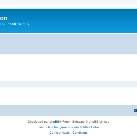
ion
rs PROFESSIONNELS
Développé par
phpBB
® Forum Software © phpBB Limited
Traduction française officielle
©
Miles Cellar
Confidentialité
|
Conditions