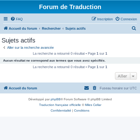
Forum de Traduction
FAQ
Inscription
Connexion
R
Accueil du forum
Rechercher
Sujets actifs
e
Sujets actifs
c
Aller sur la recherche avancée
h
La recherche a retourné 0 résultat • Page
1
sur
1
e
Aucun résultat ne correspond aux termes que vous avez spécifiés.
r
La recherche a retourné 0 résultat • Page
1
sur
1
c
Aller
h
Accueil du forum
Fuseau horaire sur
UTC
e
r
Développé par
phpBB
® Forum Software © phpBB Limited
Traduction française officielle
©
Miles Cellar
Confidentialité
|
Conditions