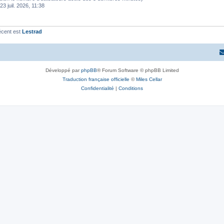
23 juil. 2026, 11:38
écent est
Lestrad
Développé par
phpBB
® Forum Software © phpBB Limited
Traduction française officielle
©
Miles Cellar
Confidentialité
|
Conditions