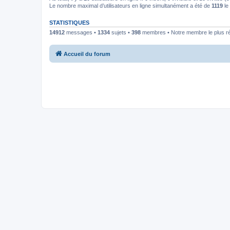
Le nombre maximal d’utilisateurs en ligne simultanément a été de
1119
le 
STATISTIQUES
14912
messages •
1334
sujets •
398
membres • Notre membre le plus r
Accueil du forum