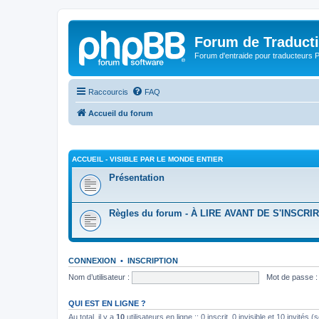
Forum de Traduct
Forum d'entraide pour traducteu
Raccourcis
FAQ
Accueil du forum
ACCUEIL - VISIBLE PAR LE MONDE ENTIER
Présentation
Règles du forum - À LIRE AVANT DE S'INSCRI
CONNEXION
•
INSCRIPTION
Nom d’utilisateur :
Mot de passe :
QUI EST EN LIGNE ?
Au total, il y a
10
utilisateurs en ligne :: 0 inscrit, 0 invisible et 10 invités