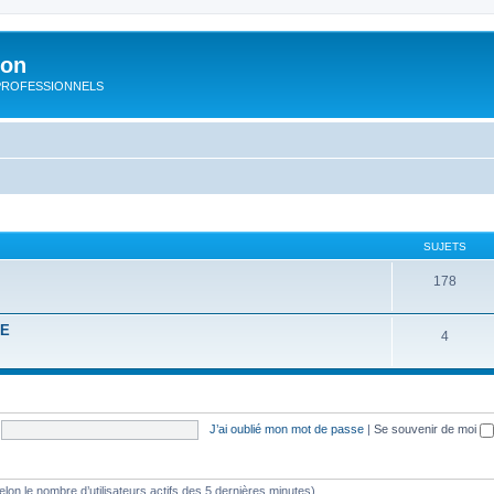
ion
rs PROFESSIONNELS
SUJETS
178
RE
4
J’ai oublié mon mot de passe
|
Se souvenir de moi
 (selon le nombre d’utilisateurs actifs des 5 dernières minutes)