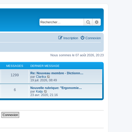
Rechercher
Recherche avancé
Inscription
Connexion
Nous sommes le 07 août 2026, 20:23
MESSAGES
DERNIER MESSAGE
Re: Nouveau membre - Dictionn…
1299
C
par
Clarika
o
19 juil. 2026, 08:49
n
s
Nouvelle rubrique: "Ergonomie…
6
u
C
par
Katju
l
o
23 avr. 2020, 21:16
t
n
e
s
r
u
l
l
e
t
d
e
e
r
r
l
n
e
i
d