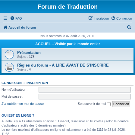
Forum de Traduction
FAQ
Inscription
Connexion
R
Accueil du forum
e
Nous sommes le 07 août 2026, 21:11
c
ACCUEIL - Visible par le monde entier
h
Présentation
e
Sujets :
178
r
Règles du forum - À LIRE AVANT DE S'INSCRIRE
Sujets :
4
c
h
CONNEXION
•
INSCRIPTION
e
Nom d’utilisateur :
r
Mot de passe :
J’ai oublié mon mot de passe
Se souvenir de moi
QUI EST EN LIGNE ?
Au total, il y a
17
utilisateurs en ligne :: 1 inscrit, 0 invisible et 16 invités (selon le nombre
d’utilisateurs actifs des 5 dernières minutes)
Le nombre maximal d’utilisateurs en ligne simultanément a été de
1119
le 23 juil. 2026,
11:38