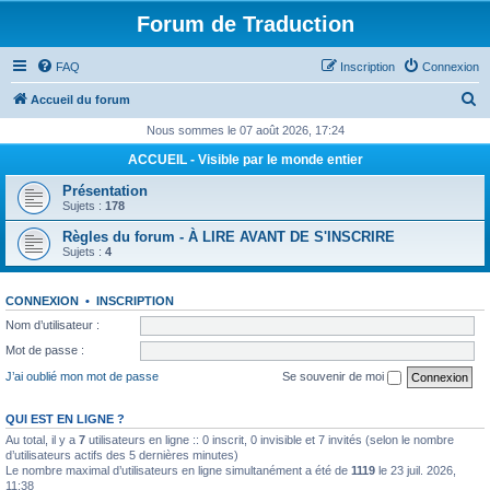
Forum de Traduction
FAQ
Inscription
Connexion
R
Accueil du forum
e
Nous sommes le 07 août 2026, 17:24
c
ACCUEIL - Visible par le monde entier
h
Présentation
e
Sujets :
178
r
Règles du forum - À LIRE AVANT DE S'INSCRIRE
Sujets :
4
c
h
CONNEXION
•
INSCRIPTION
e
Nom d’utilisateur :
r
Mot de passe :
J’ai oublié mon mot de passe
Se souvenir de moi
QUI EST EN LIGNE ?
Au total, il y a
7
utilisateurs en ligne :: 0 inscrit, 0 invisible et 7 invités (selon le nombre
d’utilisateurs actifs des 5 dernières minutes)
Le nombre maximal d’utilisateurs en ligne simultanément a été de
1119
le 23 juil. 2026,
11:38