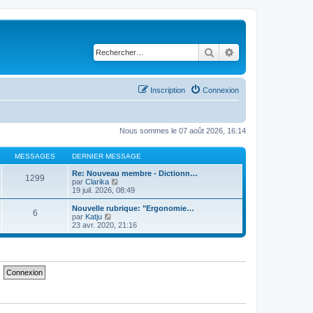
Rechercher
Recherche avancé
Inscription
Connexion
Nous sommes le 07 août 2026, 16:14
MESSAGES
DERNIER MESSAGE
Re: Nouveau membre - Dictionn…
1299
C
par
Clarika
o
19 juil. 2026, 08:49
n
s
Nouvelle rubrique: "Ergonomie…
6
u
C
par
Katju
l
o
23 avr. 2020, 21:16
t
n
e
s
r
u
l
l
e
t
d
e
e
r
r
l
n
e
i
d