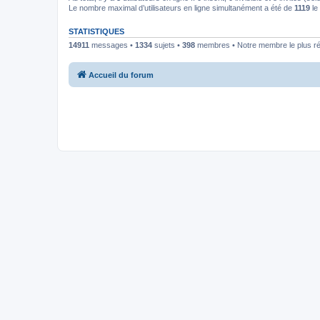
Le nombre maximal d’utilisateurs en ligne simultanément a été de
1119
le 
STATISTIQUES
14911
messages •
1334
sujets •
398
membres • Notre membre le plus r
Accueil du forum