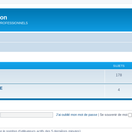
ion
rs PROFESSIONNELS
SUJETS
178
RE
4
J’ai oublié mon mot de passe
|
Se souvenir de moi
selon le nombre d’utilisateurs actifs des 5 dernières minutes)