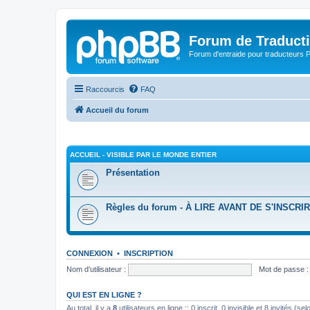
Forum de Traduct
Forum d'entraide pour traducteu
Raccourcis
FAQ
Accueil du forum
ACCUEIL - VISIBLE PAR LE MONDE ENTIER
Présentation
Règles du forum - À LIRE AVANT DE S'INSCRI
CONNEXION
•
INSCRIPTION
Nom d’utilisateur :
Mot de passe :
QUI EST EN LIGNE ?
Au total, il y a
8
utilisateurs en ligne :: 0 inscrit, 0 invisible et 8 invités (