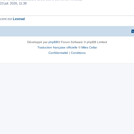
23 juil. 2026, 11:38
écent est
Lestrad
Développé par
phpBB
® Forum Software © phpBB Limited
Traduction française officielle
©
Miles Cellar
Confidentialité
|
Conditions