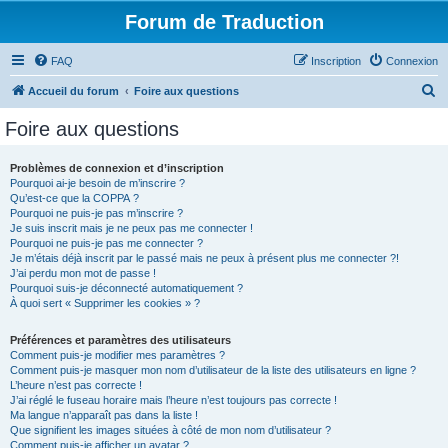
Forum de Traduction
FAQ
Inscription
Connexion
R
Accueil du forum
Foire aux questions
e
Foire aux questions
c
h
Problèmes de connexion et d’inscription
Pourquoi ai-je besoin de m’inscrire ?
e
Qu’est-ce que la COPPA ?
r
Pourquoi ne puis-je pas m’inscrire ?
Je suis inscrit mais je ne peux pas me connecter !
c
Pourquoi ne puis-je pas me connecter ?
Je m’étais déjà inscrit par le passé mais ne peux à présent plus me connecter ?!
h
J’ai perdu mon mot de passe !
e
Pourquoi suis-je déconnecté automatiquement ?
À quoi sert « Supprimer les cookies » ?
r
Préférences et paramètres des utilisateurs
Comment puis-je modifier mes paramètres ?
Comment puis-je masquer mon nom d’utilisateur de la liste des utilisateurs en ligne ?
L’heure n’est pas correcte !
J’ai réglé le fuseau horaire mais l’heure n’est toujours pas correcte !
Ma langue n’apparaît pas dans la liste !
Que signifient les images situées à côté de mon nom d’utilisateur ?
Comment puis-je afficher un avatar ?