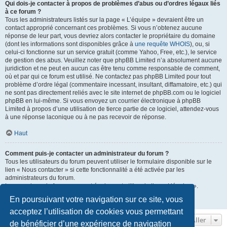
Qui dois-je contacter à propos de problèmes d’abus ou d’ordres légaux liés
à ce forum ?
Tous les administrateurs listés sur la page « L’équipe » devraient être un
contact approprié concernant ces problèmes. Si vous n’obtenez aucune
réponse de leur part, vous devriez alors contacter le propriétaire du domaine
(dont les informations sont disponibles grâce à
une requête WHOIS
), ou, si
celui-ci fonctionne sur un service gratuit (comme Yahoo, Free, etc.), le service
de gestion des abus. Veuillez noter que phpBB Limited n’a absolument aucune
juridiction et ne peut en aucun cas être tenu comme responsable de comment,
où et par qui ce forum est utilisé. Ne contactez pas phpBB Limited pour tout
problème d’ordre légal (commentaire incessant, insultant, diffamatoire, etc.) qui
ne sont pas directement reliés avec le site internet de phpBB.com ou le logiciel
phpBB en lui-même. Si vous envoyez un courrier électronique à phpBB
Limited à propos d’une utilisation de tierce partie de ce logiciel, attendez-vous
à une réponse laconique ou à ne pas recevoir de réponse.
Haut
Comment puis-je contacter un administrateur du forum ?
Tous les utilisateurs du forum peuvent utiliser le formulaire disponible sur le
lien « Nous contacter » si cette fonctionnalité a été activée par les
administrateurs du forum.
Les membres du forum peuvent également utiliser le lien « L’équipe ».
En poursuivant votre navigation sur ce site, vous
Haut
acceptez l’utilisation de cookies vous permettant
Aller
de bénéficier d’une expérience de navigation